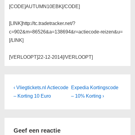
[CODE]
AUTUMN10EBK
[/CODE]
[LINK]http://tc.tradetracker.net/?
c=902&m=86526&a=138694&r=actiecode-reizen&u=
[/LINK]
[VERLOOPT]22-12-2014[/VERLOOPT]
Bericht
Vorig
Volgende
‹ Vliegtickets.nl Actiecode
Expedia Kortingscode
bericht
bericht
navigatie
– Korting 10 Euro
– 10% Korting ›
is
is
Geef een reactie