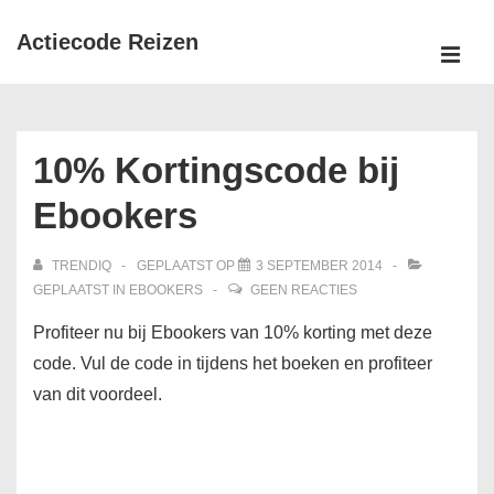
↓
Actiecode Reizen
Doorgaan
naar
MEN
Hoofd
hoofdinhoud
navigatie
10% Kortingscode bij
Ebookers
TRENDIQ
GEPLAATST OP
3 SEPTEMBER 2014
GEPLAATST IN
EBOOKERS
GEEN REACTIES
Profiteer nu bij Ebookers van 10% korting met deze
code. Vul de code in tijdens het boeken en profiteer
van dit voordeel.