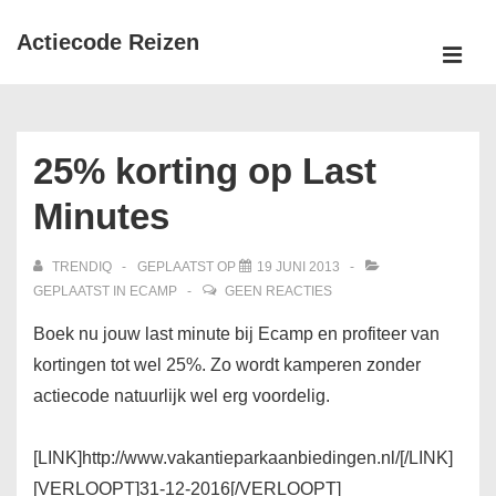
↓
Actiecode Reizen
Doorgaan
naar
MEN
Hoofd
hoofdinhoud
navigatie
25% korting op Last
Minutes
TRENDIQ
GEPLAATST OP
19 JUNI 2013
GEPLAATST IN
ECAMP
GEEN REACTIES
Boek nu jouw last minute bij Ecamp en profiteer van
kortingen tot wel 25%. Zo wordt kamperen zonder
actiecode natuurlijk wel erg voordelig.
[LINK]http://www.vakantieparkaanbiedingen.nl/[/LINK]
[VERLOOPT]31-12-2016[/VERLOOPT]