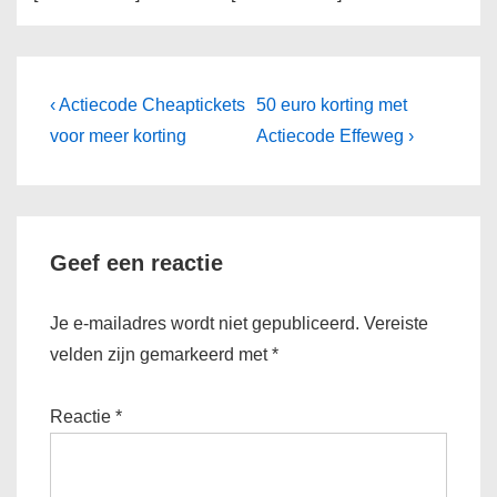
Bericht
Vorig
Volgende
‹ Actiecode Cheaptickets
50 euro korting met
bericht
bericht
navigatie
voor meer korting
Actiecode Effeweg ›
is
is
Geef een reactie
Je e-mailadres wordt niet gepubliceerd.
Vereiste
velden zijn gemarkeerd met
*
Reactie
*