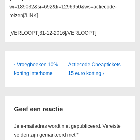
wi=189032&si=692&li=1296950&ws=actiecode-
reizen[/LINK]
[VERLOOPT]31-12-2016[/VERLOOPT]
Bericht
Vorig
Volgende
‹ Vroegboeken 10%
Actiecode Cheaptickets
bericht
bericht
navigatie
korting Interhome
15 euro korting ›
is
is
Geef een reactie
Je e-mailadres wordt niet gepubliceerd.
Vereiste
velden zijn gemarkeerd met
*