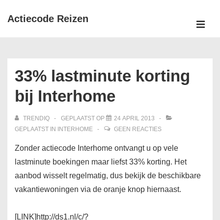
↓
Actiecode Reizen
Doorgaan
naar
MEN
Hoofd
hoofdinhoud
navigatie
33% lastminute korting
bij Interhome
TRENDIQ
GEPLAATST OP
24 APRIL 2013
GEPLAATST IN
INTERHOME
GEEN REACTIES
Zonder actiecode Interhome ontvangt u op vele
lastminute boekingen maar liefst 33% korting. Het
aanbod wisselt regelmatig, dus bekijk de beschikbare
vakantiewoningen via de oranje knop hiernaast.
[LINK]http://ds1.nl/c/?