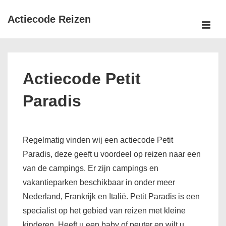
↓
Actiecode Reizen
Doorgaan
naar
MEN
Hoofd
hoofdinhoud
navigatie
Actiecode Petit
Paradis
Regelmatig vinden wij een actiecode Petit
Paradis, deze geeft u voordeel op reizen naar een
van de campings. Er zijn campings en
vakantieparken beschikbaar in onder meer
Nederland, Frankrijk en Italië. Petit Paradis is een
specialist op het gebied van reizen met kleine
kinderen. Heeft u een baby of peuter en wilt u