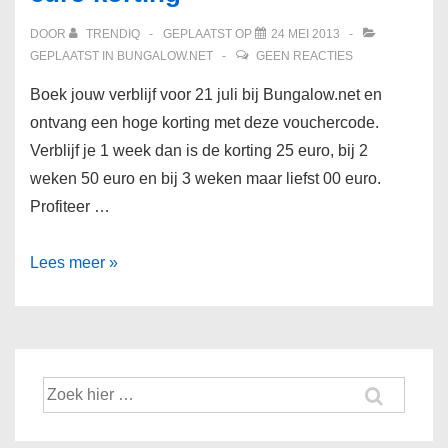
DOOR
TRENDIQ
GEPLAATST OP
24 MEI 2013
GEPLAATST IN
BUNGALOW.NET
GEEN REACTIES
Boek jouw verblijf voor 21 juli bij Bungalow.net en
ontvang een hoge korting met deze vouchercode.
Verblijf je 1 week dan is de korting 25 euro, bij 2
weken 50 euro en bij 3 weken maar liefst 00 euro.
Profiteer …
Bungalow.net
Lees meer »
vouchercode
100
euro
korting
Zoek
naar: