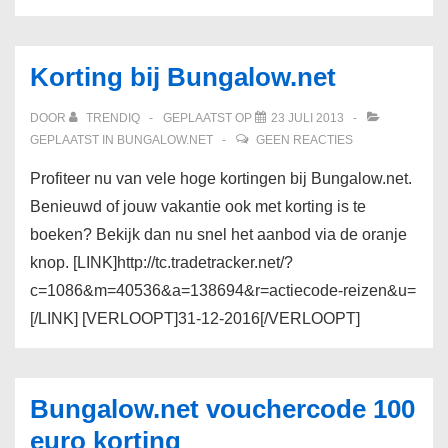
Korting bij Bungalow.net
DOOR
TRENDIQ
GEPLAATST OP
23 JULI 2013
GEPLAATST IN
BUNGALOW.NET
GEEN REACTIES
Profiteer nu van vele hoge kortingen bij Bungalow.net.
Benieuwd of jouw vakantie ook met korting is te
boeken? Bekijk dan nu snel het aanbod via de oranje
knop. [LINK]http://tc.tradetracker.net/?
c=1086&m=40536&a=138694&r=actiecode-reizen&u=
[/LINK] [VERLOOPT]31-12-2016[/VERLOOPT]
Bungalow.net vouchercode 100
euro korting