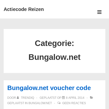
↓
Actiecode Reizen
Doorgaan
naar
MEN
Hoofd
hoofdinhoud
navigatie
Categorie:
Bungalow.net
Bungalow.net voucher code
DOOR
TRENDIQ
GEPLAATST OP
8 APRIL 2014
GEPLAATST IN
BUNGALOW.NET
GEEN REACTIES