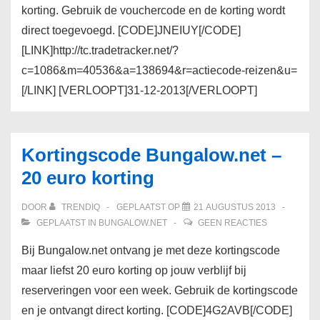
korting. Gebruik de vouchercode en de korting wordt
direct toegevoegd. [CODE]JNEIUY[/CODE]
[LINK]http://tc.tradetracker.net/?
c=1086&m=40536&a=138694&r=actiecode-reizen&u=
[/LINK] [VERLOOPT]31-12-2013[/VERLOOPT]
Kortingscode Bungalow.net –
20 euro korting
DOOR
TRENDIQ
GEPLAATST OP
21 AUGUSTUS 2013
GEPLAATST IN
BUNGALOW.NET
GEEN REACTIES
Bij Bungalow.net ontvang je met deze kortingscode
maar liefst 20 euro korting op jouw verblijf bij
reserveringen voor een week. Gebruik de kortingscode
en je ontvangt direct korting. [CODE]4G2AVB[/CODE]