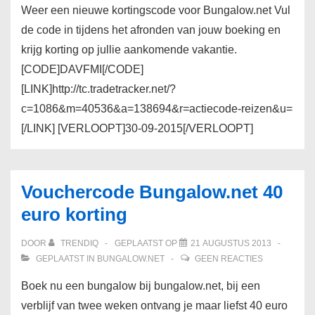
Weer een nieuwe kortingscode voor Bungalow.net Vul
de code in tijdens het afronden van jouw boeking en
krijg korting op jullie aankomende vakantie.
[CODE]DAVFMI[/CODE]
[LINK]http://tc.tradetracker.net/?
c=1086&m=40536&a=138694&r=actiecode-reizen&u=
[/LINK] [VERLOOPT]30-09-2015[/VERLOOPT]
Vouchercode Bungalow.net 40
euro korting
DOOR
TRENDIQ
GEPLAATST OP
21 AUGUSTUS 2013
GEPLAATST IN
BUNGALOW.NET
GEEN REACTIES
Boek nu een bungalow bij bungalow.net, bij een
verblijf van twee weken ontvang je maar liefst 40 euro