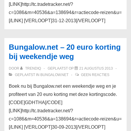
[LINK]http://tc.tradetracker.net/?
c=1086&m=40536&a=138694&r=actiecode-reizen&u=
[/LINK] [VERLOOPT]31-12-2013[/VERLOOPT]
Bungalow.net – 20 euro korting
bij weekendje weg
DOOR
TRENDIQ
GEPLAATST OP
21 AUGUSTUS 2013
GEPLAATST IN
BUNGALOW.NET
GEEN REACTIES
Boek nu bij Bungalow.net een weekendje weg en je
profiteert van 20 euro korting met deze kortingscode.
[CODE]GDHTHA[/CODE]
[LINK]http://tc.tradetracker.net/?
c=1086&m=40536&a=138694&r=actiecode-reizen&u=
[/LINK] [VERLOOPT]30-09-2013[/VERLOOPT]