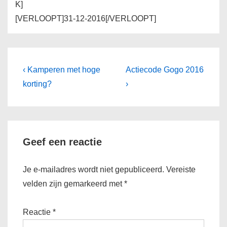
K]
[VERLOOPT]31-12-2016[/VERLOOPT]
Bericht
Vorig
Volgende
‹ Kamperen met hoge
Actiecode Gogo 2016
bericht
bericht
navigatie
korting?
›
is
is
Geef een reactie
Je e-mailadres wordt niet gepubliceerd.
Vereiste
velden zijn gemarkeerd met
*
Reactie
*