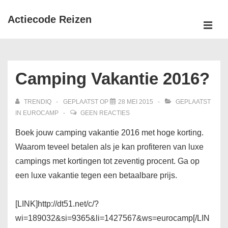
↓
Actiecode Reizen
Doorgaan
naar
MEN
Hoofd
hoofdinhoud
navigatie
Camping Vakantie 2016?
TRENDIQ
GEPLAATST OP
28 MEI 2015
GEPLAATST
IN
EUROCAMP
GEEN REACTIES
Boek jouw camping vakantie 2016 met hoge korting.
Waarom teveel betalen als je kan profiteren van luxe
campings met kortingen tot zeventig procent. Ga op
een luxe vakantie tegen een betaalbare prijs.
[LINK]http://dt51.net/c/?
wi=189032&si=9365&li=1427567&ws=eurocamp[/LIN