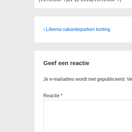
Bericht
Vorig
‹ Libema vakantieparken korting
bericht
navigatie
is
Geef een reactie
Je e-mailadres wordt niet gepubliceerd.
Ve
Reactie
*