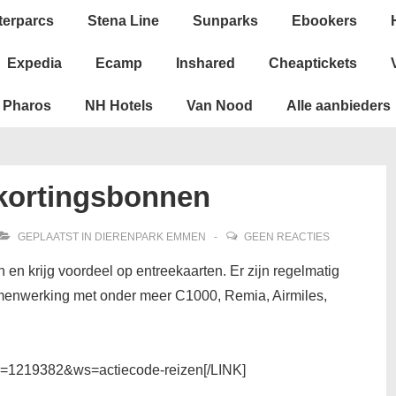
terparcs
Stena Line
Sunparks
Ebookers
Expedia
Ecamp
Inshared
Cheaptickets
Pharos
NH Hotels
Van Nood
Alle aanbieders
kortingsbonnen
GEPLAATST IN
DIERENPARK EMMEN
GEEN REACTIES
n krijg voordeel op entreekaarten. Er zijn regelmatig
menwerking met onder meer C1000, Remia, Airmiles,
li=1219382&ws=actiecode-reizen[/LINK]