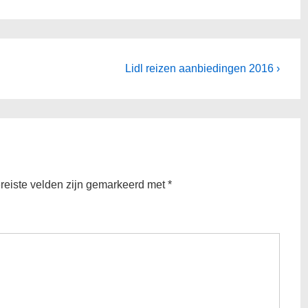
Volgende
Lidl reizen aanbiedingen 2016 ›
bericht
is
reiste velden zijn gemarkeerd met
*