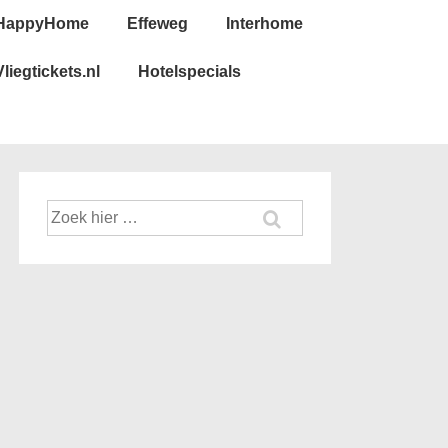
HappyHome
Effeweg
Interhome
Vliegtickets.nl
Hotelspecials
Zoek
naar: