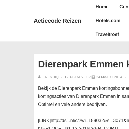
↓
Hoofd
Home
Cen
Doorgaan
navigatie
naar
Actiecode Reizen
Hotels.com
hoofdinhoud
Traveltroef
Dierenpark Emmen 
TRENDIQ
GEPLAATST OP
24 MAART 2014
Bekijk de Dierenpark Emmen kortingsbonnen e
kortingsacties van Dierenpark Emmen in sa
Optimel en vele andere bedrijven.
[LINK]http://ds1.nl/c/?wi=189032&si=3071&
[VERLOOPT]31-12-2016[/VERLOOPT]