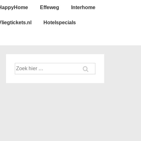
HappyHome
Effeweg
Interhome
Vliegtickets.nl
Hotelspecials
Zoek
naar: