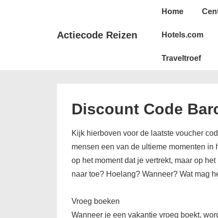
↓
Hoofd
Home
Cen
Doorgaan
navigatie
naar
Actiecode Reizen
Hotels.com
hoofdinhoud
Traveltroef
Discount Code Bar
Kijk hierboven voor de laatste voucher cod
mensen een van de ultieme momenten in het
op het moment dat je vertrekt, maar op het
naar toe? Hoelang? Wanneer? Wat mag he
Vroeg boeken
Wanneer je een vakantie vroeg boekt, word