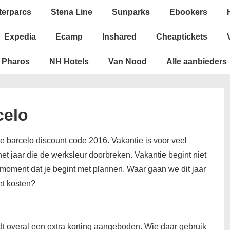
terparcs
Stena Line
Sunparks
Ebookers
Expedia
Ecamp
Inshared
Cheaptickets
Pharos
NH Hotels
Van Nood
Alle aanbieders
celo
e barcelo discount code 2016. Vakantie is voor veel
 jaar die de werksleur doorbreken. Vakantie begint niet
 moment dat je begint met plannen. Waar gaan we dit jaar
t kosten?
t overal een extra korting aangeboden. Wie daar gebruik