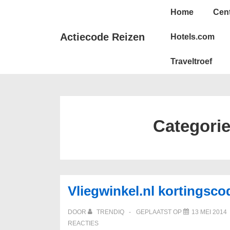
↓
Hoofd
Home
Cen
Doorgaan
navigatie
naar
Actiecode Reizen
Hotels.com
hoofdinhoud
Traveltroef
Categori
Vliegwinkel.nl kortingsco
DOOR
TRENDIQ
GEPLAATST OP
13 MEI 2014
REACTIES