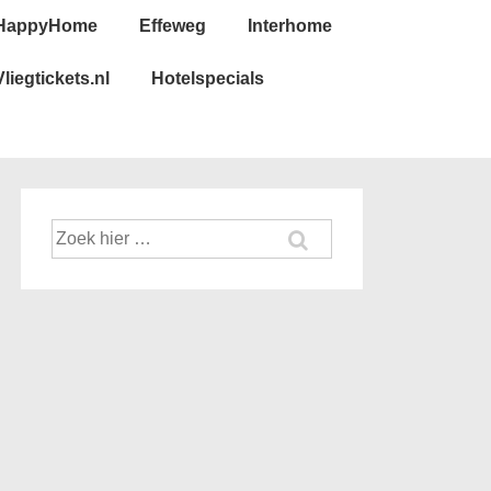
HappyHome
Effeweg
Interhome
Vliegtickets.nl
Hotelspecials
Zoek
naar: