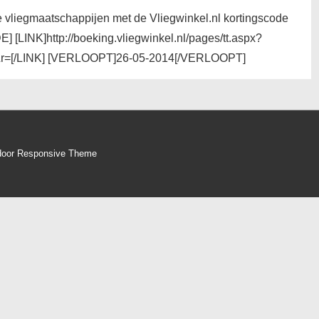
e vliegmaatschappijen met de Vliegwinkel.nl kortingscode
 [LINK]http://boeking.vliegwinkel.nl/pages/tt.aspx?
&r=[/LINK] [VERLOOPT]26-05-2014[/VERLOOPT]
door
Responsive Theme