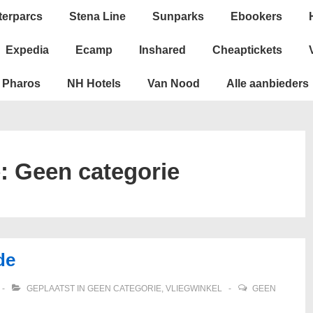
terparcs
Stena Line
Sunparks
Ebookers
Expedia
Ecamp
Inshared
Cheaptickets
Pharos
NH Hotels
Van Nood
Alle aanbieders
e:
Geen categorie
de
GEPLAATST IN
GEEN CATEGORIE
,
VLIEGWINKEL
GEEN