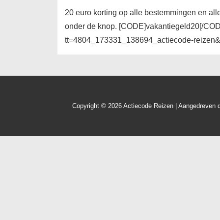
20 euro korting op alle bestemmingen en all
onder de knop. [CODE]vakantiegeld20[/CODE]
tt=4804_173331_138694_actiecode-reizen
Copyright © 2026
Actiecode Reizen
| Aangedreven 