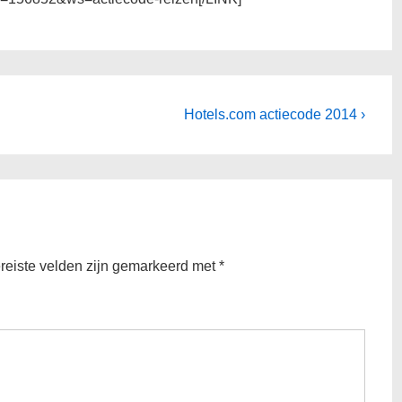
Volgende
Hotels.com actiecode 2014 ›
bericht
is
reiste velden zijn gemarkeerd met
*