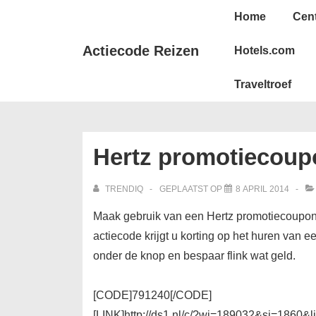
↓
Hoofd
Home
Cen
Doorgaan
navigatie
naar
Actiecode Reizen
Hotels.com
hoofdinhoud
Traveltroef
Hertz promotiecoup
TRENDIQ
GEPLAATST OP
8 APRIL 2014
Maak gebruik van een Hertz promotiecoupon
actiecode krijgt u korting op het huren van e
onder de knop en bespaar flink wat geld.
[CODE]791240[/CODE]
[LINK]http://ds1.nl/c/?wi=189032&si=1860&