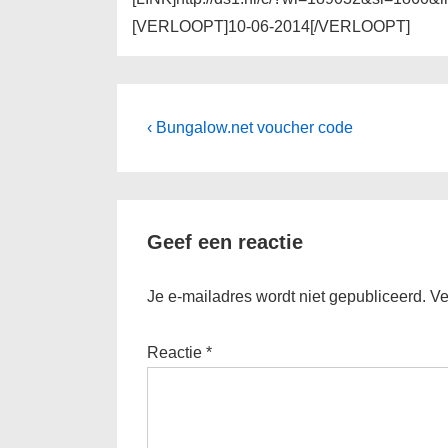
[VERLOOPT]10-06-2014[/VERLOOPT]
Bericht
Vorig
‹ Bungalow.net voucher code
bericht
navigatie
is
Geef een reactie
Je e-mailadres wordt niet gepubliceerd.
Ve
Reactie
*