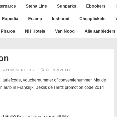
terparcs
Stena Line
Sunparks
Ebookers
Expedia
Ecamp
Inshared
Cheaptickets
Pharos
NH Hotels
Van Nood
Alle aanbieders
on
GEPLAATST IN
HERTZ
GEEN REACTIES
, tariefcode, vouchernummer of conventienummer. Met de
en auto in Frankrijk. Bekijk de Hertz promotion code 2014
li=156852&ws=actiecode-reizen[/LINK]