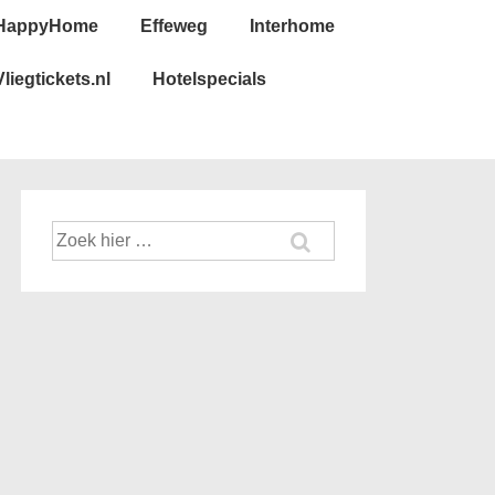
HappyHome
Effeweg
Interhome
Vliegtickets.nl
Hotelspecials
Zoek
naar: