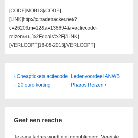
[CODE]MOB13[/CODE]
[LINK]http://tc.tradetracker.net/?
c=2620&m=12&a=138694&r=actiecode-
reizen&u=%2Fdeals%2F[/LINK]
[VERLOOPT]18-08-2013[/VERLOOPT]
Bericht
Vorig
Volgende
‹ Cheaptickets actiecode
Ledenvoordeel ANWB
bericht
bericht
navigatie
– 20 euro korting
Pharos Reizen ›
is
is
Geef een reactie
Je e-mailadres wordt niet gepubliceerd.
Vereiste