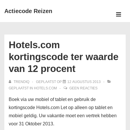
↓
Actiecode Reizen
Doorgaan
naar
MEN
Hoofd
hoofdinhoud
navigatie
Hotels.com
kortingscode ter waarde
van 12 procent
TRENDIQ
GEPLAATST OP
12 AUGUSTUS 2013
GEPLAATST IN
HOTELS.COM
GEEN REACTIES
Boek via uw mobiel of tablet en gebruik de
kortingscode Hotels.com Let op alleen op tablet en
mobiel geldig. Uw vakantie moet een vertrek hebben
voor 31 Oktober 2013.