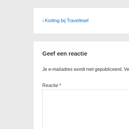
Bericht
Vorig
‹ Korting bij Traveltroef
bericht
navigatie
is
Geef een reactie
Je e-mailadres wordt niet gepubliceerd.
Ve
Reactie
*