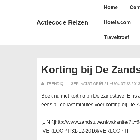
↓
Hoofd
Home
Cen
Doorgaan
navigatie
naar
Actiecode Reizen
Hotels.com
hoofdinhoud
Traveltroef
Korting bij De Zand
TRENDIQ
GEPLAATST OP
21 AUGUSTUS 201
Boek nu met korting bij De Zandstuve. Er is 
eens bij de last minutes voor korting bij De 
[LINK]http://www.zandstuve.nl/vakantie/?t
[VERLOOPT]31-12-2016[/VERLOOPT]