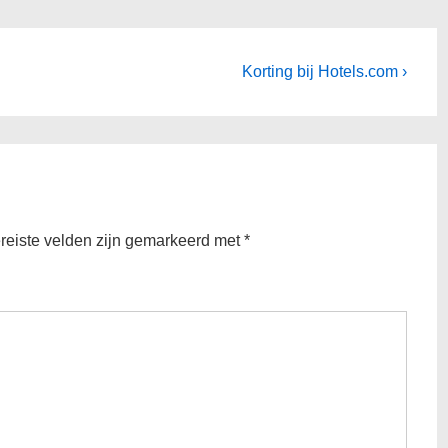
Volgende
Korting bij Hotels.com ›
bericht
is
reiste velden zijn gemarkeerd met
*