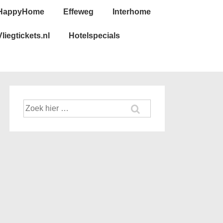
HappyHome
Effeweg
Interhome
Vliegtickets.nl
Hotelspecials
Zoek
naar: