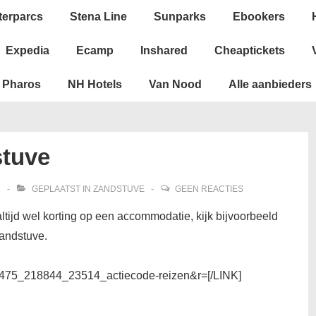
terparcs
Stena Line
Sunparks
Ebookers
Expedia
Ecamp
Inshared
Cheaptickets
Pharos
NH Hotels
Van Nood
Alle aanbieders
stuve
3
GEPLAATST IN
ZANDSTUVE
GEEN REACTIES
altijd wel korting op een accommodatie, kijk bijvoorbeeld
Zandstuve.
t=6475_218844_23514_actiecode-reizen&r=[/LINK]