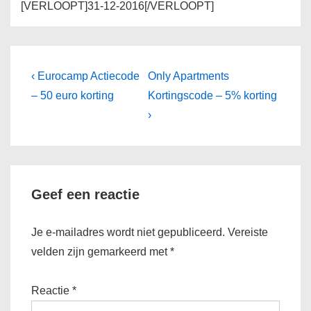
[VERLOOPT]31-12-2016[/VERLOOPT]
Bericht
Vorig
Volgende
‹ Eurocamp Actiecode
Only Apartments
bericht
bericht
navigatie
– 50 euro korting
Kortingscode – 5% korting
is
is
›
Geef een reactie
Je e-mailadres wordt niet gepubliceerd.
Vereiste
velden zijn gemarkeerd met
*
Reactie
*