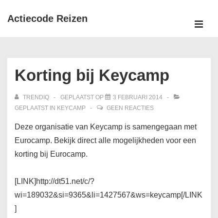
↓
Actiecode Reizen
Doorgaan
naar
MEN
Hoofd
hoofdinhoud
navigatie
Korting bij Keycamp
TRENDIQ
GEPLAATST OP
3 FEBRUARI 2014
GEPLAATST IN
KEYCAMP
GEEN REACTIES
Deze organisatie van Keycamp is samengegaan met
Eurocamp. Bekijk direct alle mogelijkheden voor een
korting bij Eurocamp.
[LINK]http://dt51.net/c/?
wi=189032&si=9365&li=1427567&ws=keycamp[/LINK
]