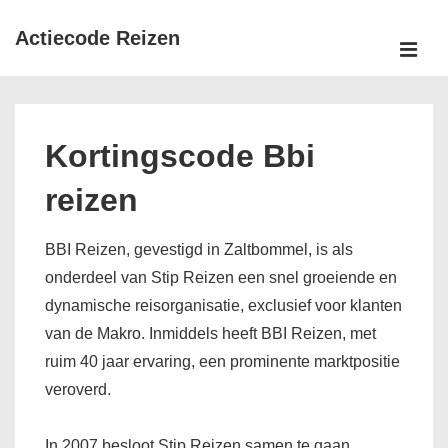
↓
Actiecode Reizen
Doorgaan
naar
MEN
Hoofd
hoofdinhoud
navigatie
Kortingscode Bbi
reizen
BBI Reizen, gevestigd in Zaltbommel, is als
onderdeel van Stip Reizen een snel groeiende en
dynamische reisorganisatie, exclusief voor klanten
van de Makro. Inmiddels heeft BBI Reizen, met
ruim 40 jaar ervaring, een prominente marktpositie
veroverd.
In 2007 besloot Stip Reizen samen te gaan