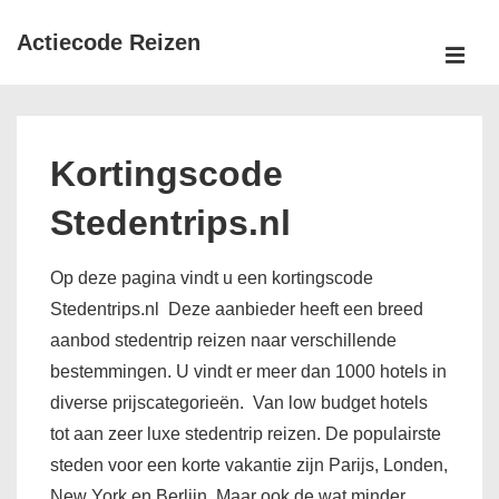
↓
Actiecode Reizen
Doorgaan
naar
MEN
Hoofd
hoofdinhoud
navigatie
Kortingscode
Stedentrips.nl
Op deze pagina vindt u een kortingscode
Stedentrips.nl Deze aanbieder heeft een breed
aanbod stedentrip reizen naar verschillende
bestemmingen. U vindt er meer dan 1000 hotels in
diverse prijscategorieën. Van low budget hotels
tot aan zeer luxe stedentrip reizen. De populairste
steden voor een korte vakantie zijn Parijs, Londen,
New York en Berlijn. Maar ook de wat minder