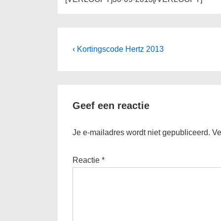
Bericht
Vorig
‹ Kortingscode Hertz 2013
bericht
navigatie
is
Geef een reactie
Je e-mailadres wordt niet gepubliceerd.
Ve
Reactie
*