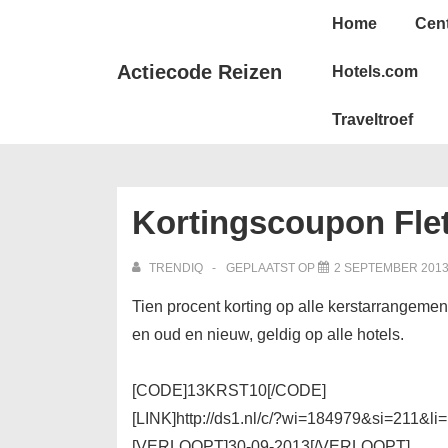
↓
Hoofd
Home
Cen
Doorgaan
navigatie
naar
Actiecode Reizen
Hotels.com
hoofdinhoud
Traveltroef
Kortingscoupon Flet
TRENDIQ
GEPLAATST OP
2 SEPTEMBER 201
Tien procent korting op alle kerstarrangemen
en oud en nieuw, geldig op alle hotels.
[CODE]13KRST10[/CODE]
[LINK]http://ds1.nl/c/?wi=184979&si=211&l
[VERLOOPT]30-09-2013[/VERLOOPT]