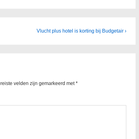
Volgende
Vlucht plus hotel is korting bij Budgetair ›
bericht
is
reiste velden zijn gemarkeerd met
*