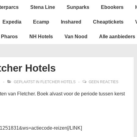
terparcs
Stena Line
Sunparks
Ebookers
Expedia
Ecamp
Inshared
Cheaptickets
Pharos
NH Hotels
Van Nood
Alle aanbieders
cher Hotels
3
GEPLAATST IN
FLETCHER HOTELS
GEEN REACTIES
ten van Fletcher. Boek alvast voor de periode tussen kerst
i=1251831&ws=actiecode-reizen[/LINK]