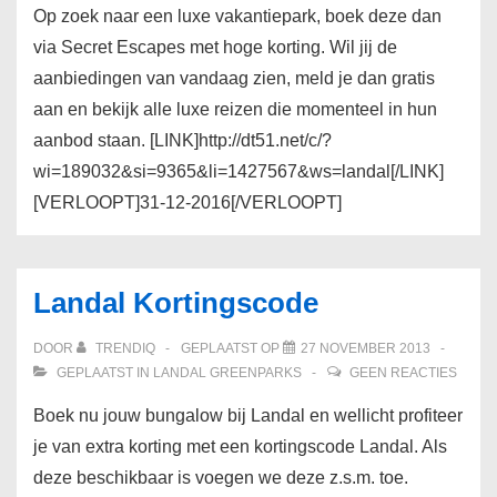
Op zoek naar een luxe vakantiepark, boek deze dan
via Secret Escapes met hoge korting. Wil jij de
aanbiedingen van vandaag zien, meld je dan gratis
aan en bekijk alle luxe reizen die momenteel in hun
aanbod staan. [LINK]http://dt51.net/c/?
wi=189032&si=9365&li=1427567&ws=landal[/LINK]
[VERLOOPT]31-12-2016[/VERLOOPT]
Landal Kortingscode
DOOR
TRENDIQ
GEPLAATST OP
27 NOVEMBER 2013
GEPLAATST IN
LANDAL GREENPARKS
GEEN REACTIES
Boek nu jouw bungalow bij Landal en wellicht profiteer
je van extra korting met een kortingscode Landal. Als
deze beschikbaar is voegen we deze z.s.m. toe.