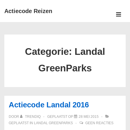
↓
Actiecode Reizen
Doorgaan
naar
MEN
Hoofd
hoofdinhoud
navigatie
Categorie:
Landal
GreenParks
Actiecode Landal 2016
DOOR
TRENDIQ
GEPLAATST OP
28 MEI 2015
GEPLAATST IN
LANDAL GREENPARKS
GEEN REACTIES