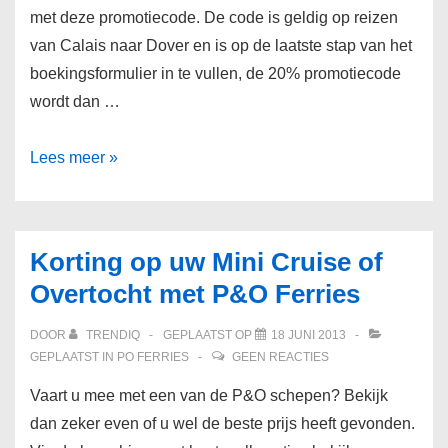
met deze promotiecode. De code is geldig op reizen
van Calais naar Dover en is op de laatste stap van het
boekingsformulier in te vullen, de 20% promotiecode
wordt dan …
Promotiecode
Lees meer »
PO
Ferries
–
Korting op uw Mini Cruise of
20%
Overtocht met P&O Ferries
Korting
DOOR
TRENDIQ
GEPLAATST OP
18 JUNI 2013
GEPLAATST IN
PO FERRIES
GEEN REACTIES
Vaart u mee met een van de P&O schepen? Bekijk
dan zeker even of u wel de beste prijs heeft gevonden.