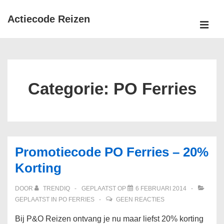
↓
Actiecode Reizen
Doorgaan
naar
MEN
Hoofd
hoofdinhoud
navigatie
Categorie:
PO Ferries
Promotiecode PO Ferries – 20%
Korting
DOOR
TRENDIQ
GEPLAATST OP
6 FEBRUARI 2014
GEPLAATST IN
PO FERRIES
GEEN REACTIES
Bij P&O Reizen ontvang je nu maar liefst 20% korting