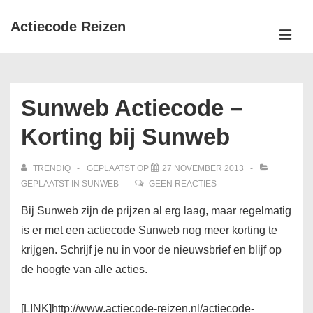
↓
Actiecode Reizen
Doorgaan
naar
MEN
Hoofd
hoofdinhoud
navigatie
Sunweb Actiecode –
Korting bij Sunweb
TRENDIQ
GEPLAATST OP
27 NOVEMBER 2013
GEPLAATST IN
SUNWEB
GEEN REACTIES
Bij Sunweb zijn de prijzen al erg laag, maar regelmatig
is er met een actiecode Sunweb nog meer korting te
krijgen. Schrijf je nu in voor de nieuwsbrief en blijf op
de hoogte van alle acties.
[LINK]http://www.actiecode-reizen.nl/actiecode-