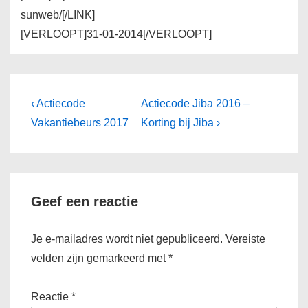
sunweb/[/LINK]
[VERLOOPT]31-01-2014[/VERLOOPT]
Bericht
Vorig
Volgende
‹ Actiecode
Actiecode Jiba 2016 –
bericht
bericht
navigatie
Vakantiebeurs 2017
Korting bij Jiba ›
is
is
Geef een reactie
Je e-mailadres wordt niet gepubliceerd.
Vereiste
velden zijn gemarkeerd met
*
Reactie
*