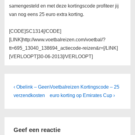
samengesteld en met deze kortingscode profiteer jij
van nog eens 25 euro extra korting.
[CODE]SC1314[/CODE]
[LINK]http://www.voetbalreizen.com/voetbal/?
tt=695_13040_138694_actiecode-reizen&r=[/LINK]
[VERLOOPT]30-06-2013[/VERLOOPT]
Bericht
Vorig
Volgende
‹ Obelink – Geen
Voetbalreizen Kortingscode – 25
bericht
bericht
navigatie
verzendkosten
euro korting op Emirates Cup ›
is
is
Geef een reactie