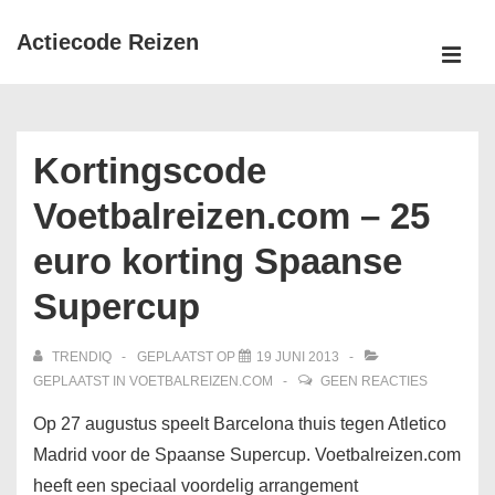
↓
Actiecode Reizen
Doorgaan
naar
MEN
Hoofd
hoofdinhoud
navigatie
Kortingscode
Voetbalreizen.com – 25
euro korting Spaanse
Supercup
TRENDIQ
GEPLAATST OP
19 JUNI 2013
GEPLAATST IN
VOETBALREIZEN.COM
GEEN REACTIES
Op 27 augustus speelt Barcelona thuis tegen Atletico
Madrid voor de Spaanse Supercup. Voetbalreizen.com
heeft een speciaal voordelig arrangement