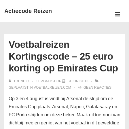
↓
Actiecode Reizen
Doorgaan
naar
MEN
Hoofd
hoofdinhoud
navigatie
Voetbalreizen
Kortingscode – 25 euro
korting op Emirates Cup
TRENDIQ
GEPLAATST OP
19 JUNI 2013
GEPLAATST IN
VOETBALREIZEN.COM
GEEN REACTIES
Op 3 en 4 augustus vindt bij Arsenal de strijd om de
Emirates Cup plaats. Arsenal, Napoli, Galatasaray en
FC Porto strijden om deze beker. Maak dit toernooi van
dichtbij mee en geniet van het voetbal in dit geweldige