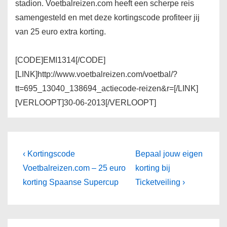
stadion. Voetbalreizen.com heeft een scherpe reis
samengesteld en met deze kortingscode profiteer jij
van 25 euro extra korting.
[CODE]EMI1314[/CODE]
[LINK]http://www.voetbalreizen.com/voetbal/?
tt=695_13040_138694_actiecode-reizen&r=[/LINK]
[VERLOOPT]30-06-2013[/VERLOOPT]
Bericht
Vorig
Volgende
‹ Kortingscode
Bepaal jouw eigen
bericht
bericht
navigatie
Voetbalreizen.com – 25 euro
korting bij
is
is
korting Spaanse Supercup
Ticketveiling ›