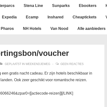
terparcs
Stena Line
Sunparks
Ebookers
Expedia
Ecamp
Inshared
Cheaptickets
Pharos
NH Hotels
Van Nood
Alle aanbieders
rtingsbon/voucher
GEPLAATST IN
WEEKENDJEWEG
GEEN REACTIES
een gratis nacht cadeau. Er zijn hotels beschikbaar in
landen. Ook zeer geschikt voor romantische reizen.
6066246&zpar0=[[actiecode-reizen]][/LINK]