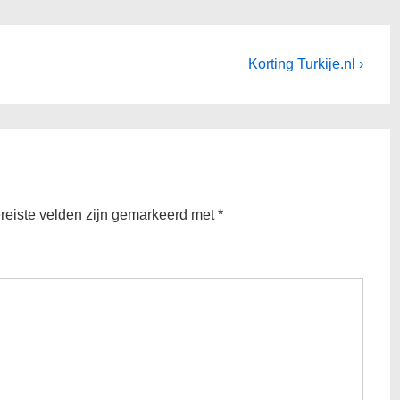
Volgende
Korting Turkije.nl ›
bericht
is
reiste velden zijn gemarkeerd met
*