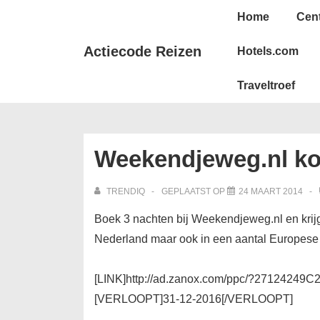
↓
Hoofd
Home
Cen
Doorgaan
navigatie
naar
Actiecode Reizen
Hotels.com
hoofdinhoud
Traveltroef
Weekendjeweg.nl ko
TRENDIQ
GEPLAATST OP
24 MAART 2014
Boek 3 nachten bij Weekendjeweg.nl en krijg 
Nederland maar ook in een aantal Europese 
[LINK]http://ad.zanox.com/ppc/?27124249C2
[VERLOOPT]31-12-2016[/VERLOOPT]