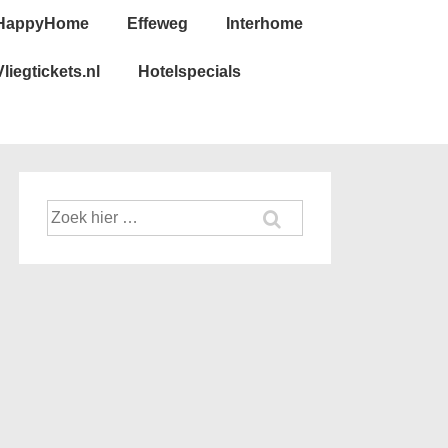
HappyHome
Effeweg
Interhome
Vliegtickets.nl
Hotelspecials
Zoek
naar: