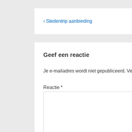
Bericht
Vorig
‹ Stedentrip aanbieding
bericht
navigatie
is
Geef een reactie
Je e-mailadres wordt niet gepubliceerd.
Ve
Reactie
*