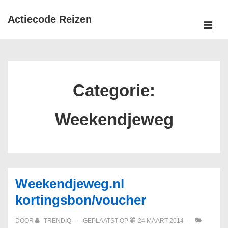
↓
Actiecode Reizen
Doorgaan
naar
MEN
Hoofd
hoofdinhoud
navigatie
Categorie:
Weekendjeweg
Weekendjeweg.nl
kortingsbon/voucher
DOOR
TRENDIQ
GEPLAATST OP
24 MAART 2014