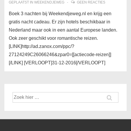
GEPLAATST IN
WEEKENDJEWEG
GEEN REACTIES
Boek 3 nachten bij Weekendjeweg.nl en krijg een
gratis nacht cadeau. Er zijn hotels beschikbaar in
Nederland maar ook in een aantal Europese landen.
Ook zeer geschikt voor romantische reizen.
[LINK]http://ad.zanox.com/ppc/?
27124249C26066246&zpar0=[[actiecode-reizen]]
[/LINK] [VERLOOPT]31-12-2016[/VERLOOPT]
Zoek
naar: